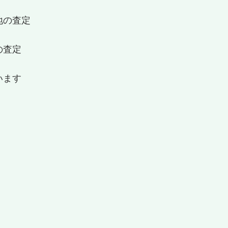
地の査定
の査定
います