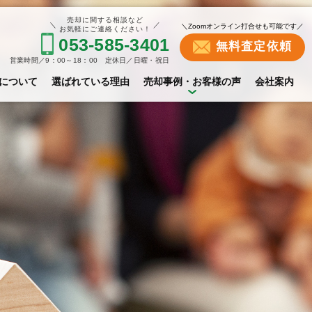
売却に関する相談など
＼
／
＼Zoomオンライン打合せも可能です／
お気軽にご連絡ください！
053-585-3401
無料査定依頼
営業時間／9：00～18：00 定休日／日曜・祝日
について
選ばれている理由
売却事例・お客様の声
会社案内