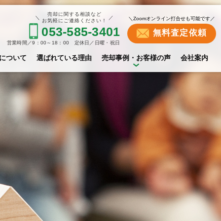
売却に関する相談など
＼
／
＼Zoomオンライン打合せも可能です／
お気軽にご連絡ください！
053-585-3401
無料査定依頼
営業時間／9：00～18：00 定休日／日曜・祝日
について
選ばれている理由
売却事例・お客様の声
会社案内